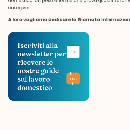
domestico. Un peso enorme che grava quasi interamen
caregiver.
A loro vogliamo dedicare la Giornata Internazion
Iscriviti alla
E
newsletter per
m
a
ricevere le
i
nostre guide
l
Isc
*
sul lavoro
riv
iti
domestico