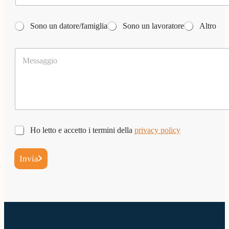
t
t
T
à
Sono un datore/famiglia
Sono un lavoratore
Altro
a
*
r
M
g
e
e
s
t
s
*
a
g
g
i
*
o
P
Ho letto e accetto i termini della
privacy policy
C
*
r
o
i
g
Invia
v
n
a
o
c
m
y
e
*