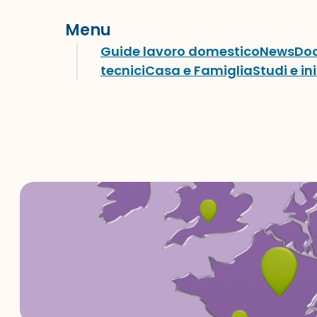
Menu
Guide lavoro domestico
News
Do
tecnici
Casa e Famiglia
Studi e in