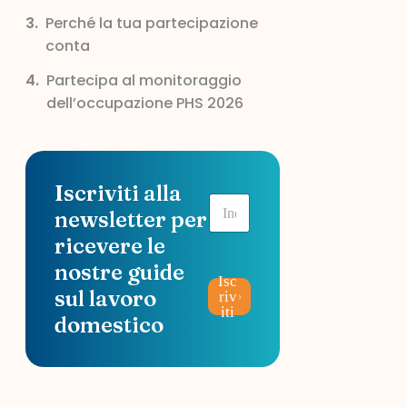
Perché la tua partecipazione
conta
Partecipa al monitoraggio
dell’occupazione PHS 2026
Iscriviti alla
E
newsletter per
m
a
ricevere le
i
nostre guide
l
Isc
*
sul lavoro
riv
iti
domestico