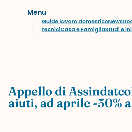
Menu
Guide lavoro domestico
News
Do
tecnici
Casa e Famiglia
Studi e in
Appello di Assindatco
aiuti, ad aprile -50%