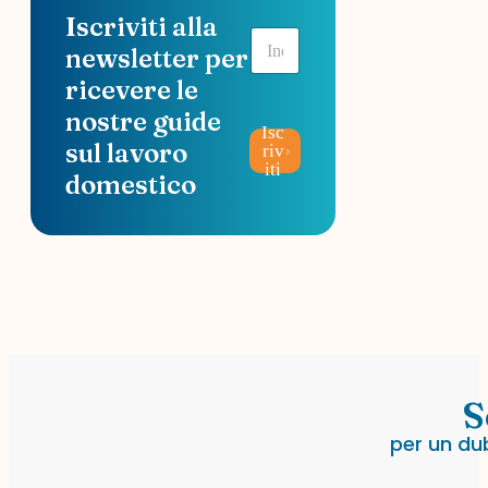
Iscriviti alla
E
newsletter per
m
a
ricevere le
i
nostre guide
l
Isc
*
sul lavoro
riv
iti
domestico
S
per un du