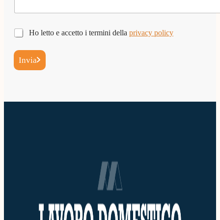
g
g
i
o
P
Ho letto e accetto i termini della
privacy policy
*
r
i
Invia
v
a
c
y