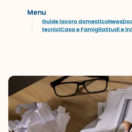
Menu
Guide lavoro domestico
News
Do
tecnici
Casa e Famiglia
Studi e in