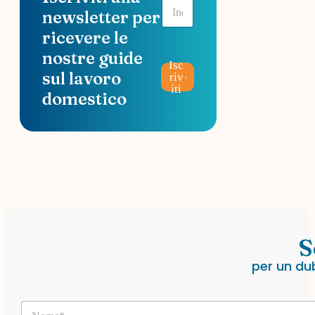
E
newsletter per
m
a
ricevere le
i
nostre guide
l
Isc
*
sul lavoro
riv
iti
domestico
S
per un du
N