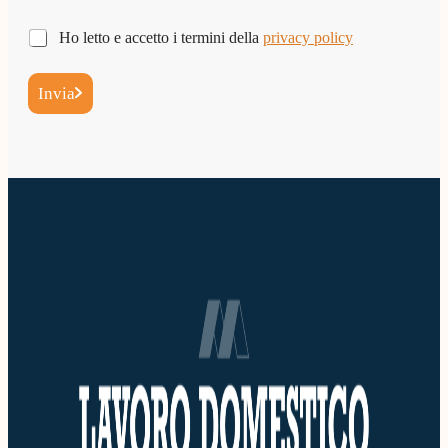
i
o
P
Ho letto e accetto i termini della
privacy policy
*
r
i
Invia
v
a
c
y