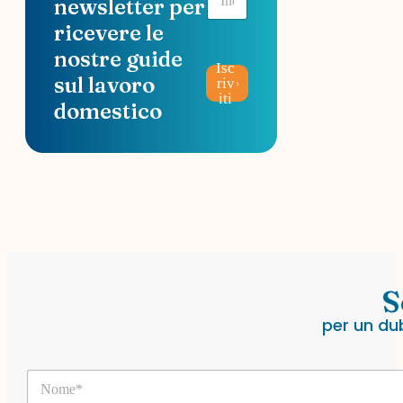
newsletter per
m
a
ricevere le
i
nostre guide
l
Isc
*
sul lavoro
riv
iti
domestico
S
per un du
N
o