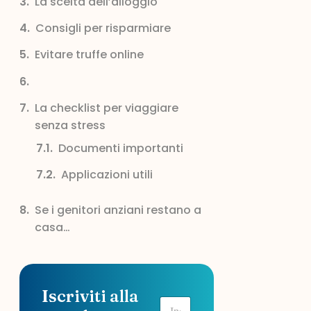
La scelta dell’alloggio
Consigli per risparmiare
Evitare truffe online
La checklist per viaggiare
senza stress
Documenti importanti
Applicazioni utili
Se i genitori anziani restano a
casa…
Iscriviti alla
E