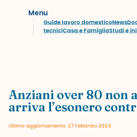
Menu
Guide lavoro domestico
News
Do
tecnici
Casa e Famiglia
Studi e in
Anziani over 80 non au
arriva l’esonero cont
Ultimo aggiornamento: 27 Febbraio 2024