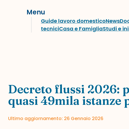
Menu
Guide lavoro domestico
News
Do
tecnici
Casa e Famiglia
Studi e in
Decreto flussi 2026: 
quasi 49mila istanze p
Ultimo aggiornamento: 26 Gennaio 2026