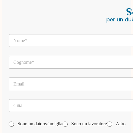
S
per un du
N
o
m
e
C
*
o
g
n
E
o
m
m
a
e
i
*
C
l
i
*
t
t
T
à
Sono un datore/famiglia
Sono un lavoratore
Altro
a
*