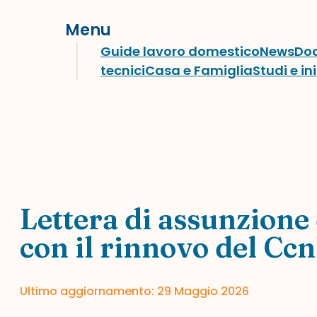
Menu
Guide lavoro domestico
News
Do
tecnici
Casa e Famiglia
Studi e in
Lettera di assunzione 
con il rinnovo del Cc
Ultimo aggiornamento: 29 Maggio 2026