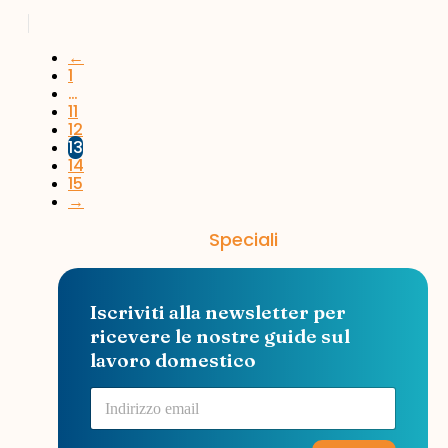
←
1
…
11
12
13
14
15
→
Speciali
Iscriviti alla newsletter per
ricevere le nostre guide sul
lavoro domestico
P
E
a
m
g
a
i